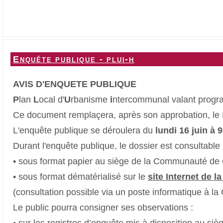
Enquête publique - plui-h
AVIS D'ENQUETE PUBLIQUE
P
lan
L
ocal d'
U
rbanisme
i
ntercommunal valant progra
Ce document remplaçera, après son approbation, le
L'enquête publique se déroulera du
lundi 16 juin à 9
Durant l'enquête publique, le dossier est consultable p
• sous format papier au siège de la Communauté d
• sous format dématérialisé sur le
site Internet de
(consultation possible via un poste informatique à
Le public pourra consigner ses observations :
• sur les registres d’enquête mis à disposition a