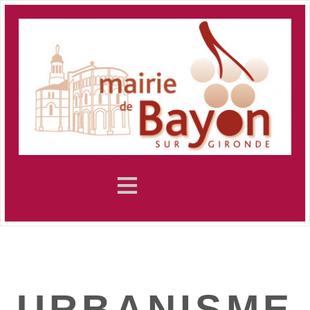
≡
URBANISME